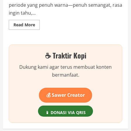
periode yang penuh warna—penuh semangat, rasa
ingin tahu,...
Read
Read More
more
about
Remaja
Zaman
Now
Gampang
☕ Traktir Kopi
Terjebak
Pergaulan
Bebas?
Ini
Dukung kami agar terus membuat konten
5
Cara
bermanfaat.
Orang
Tua
Bisa
Jadi
Tamengnya!
💰 Sawer Creator
📱 DONASI VIA QRIS