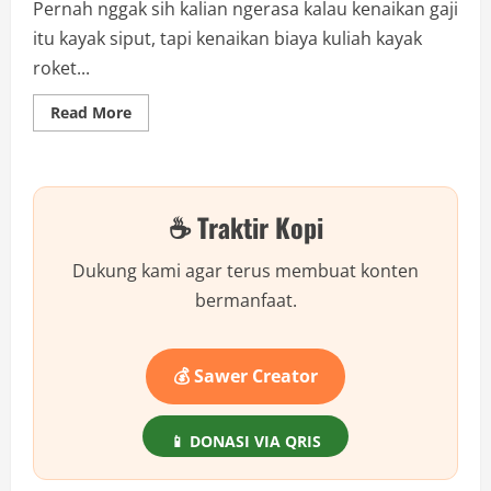
Pernah nggak sih kalian ngerasa kalau kenaikan gaji
itu kayak siput, tapi kenaikan biaya kuliah kayak
roket...
Read
Read More
more
about
Gaji
UMR
2026
vs
☕ Traktir Kopi
UKT
Kampus:
Kerja
Setahun
Dukung kami agar terus membuat konten
Cuma
Cukup
bermanfaat.
Buat
Bayar
Kuliah
1
Semester?
💰 Sawer Creator
📱 DONASI VIA QRIS