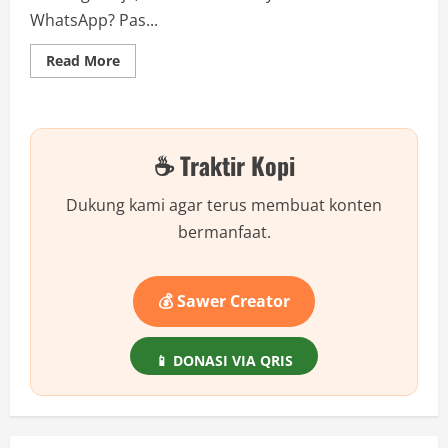
WhatsApp? Pas...
Read
Read More
more
about
Dapet
WA
“Perubahan
Tarif
☕ Traktir Kopi
BCA”
Mencurigakan?
Awas
Saldo
Dukung kami agar terus membuat konten
Ludes!
Ini
bermanfaat.
Ciri
Phishing
Terbaru.
💰 Sawer Creator
📱 DONASI VIA QRIS