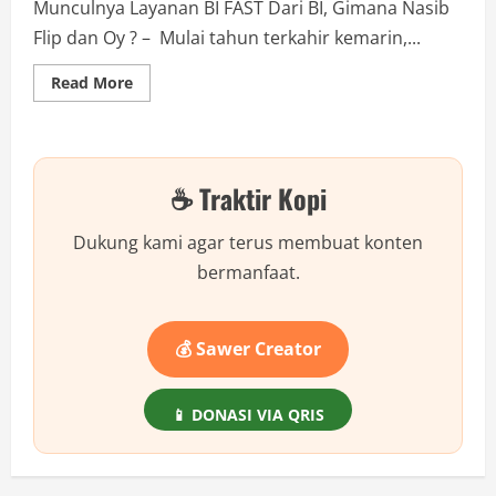
Munculnya Layanan BI FAST Dari BI, Gimana Nasib
Flip dan Oy ? – Mulai tahun terkahir kemarin,...
Read
Read More
more
about
BI
Fast
Resmi
Hadir!
☕ Traktir Kopi
Apa
Keuntungannya
bagi
Pengguna
Dukung kami agar terus membuat konten
dan
Bank?
bermanfaat.
💰 Sawer Creator
📱 DONASI VIA QRIS