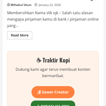
Miftahul Ulum
January 22, 2026
Membersihkan Nama slik ojk – Salah satu alasan
mengapa pinjaman kamu di bank / pinjaman online
yang...
Read
Read More
more
about
Cara
Membersikan
Nama
di
☕ Traktir Kopi
SLIK
OJK
BI
Checking
Dukung kami agar terus membuat konten
bermanfaat.
💰 Sawer Creator