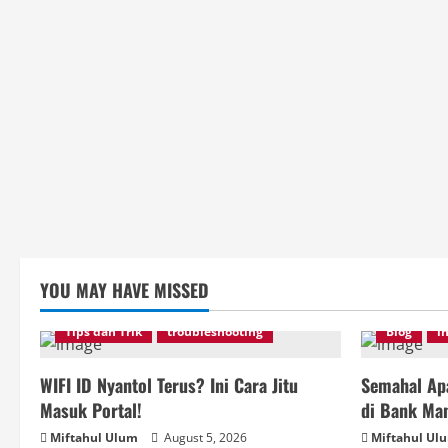
YOU MAY HAVE MISSED
Tips dan Trik
troubleshooting
Blog
i
WIFI ID Nyantol Terus? Ini Cara Jitu
Semahal Apa
Masuk Portal!
di Bank Man
Miftahul Ulum
August 5, 2026
Miftahul Ul