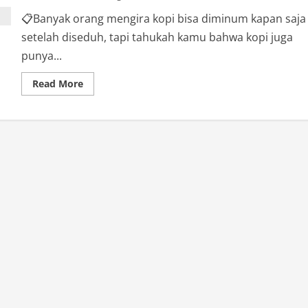
📋Banyak orang mengira kopi bisa diminum kapan saja
setelah diseduh, tapi tahukah kamu bahwa kopi juga
punya...
Read
Read More
more
about
Ternyata
Kopi
Bisa
Basi?
Ini
Batas
Waktu
Aman
Sebelum
Rasanya
Aneh!