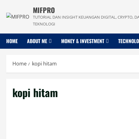
Skip
MIFPRO
to
TUTORIAL DAN INSIGHT KEUANGAN DIGITAL, CRYPTO, D
content
TEKNOLOGI
HOME
ABOUT ME
MONEY & INVESTMENT
TECHNOL
Home
kopi hitam
kopi hitam