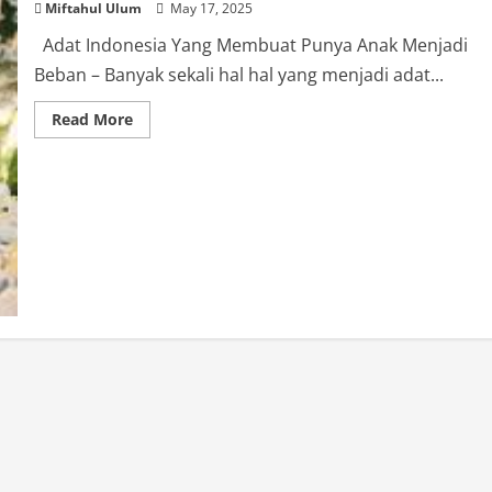
Miftahul Ulum
May 17, 2025
Adat Indonesia Yang Membuat Punya Anak Menjadi
Beban – Banyak sekali hal hal yang menjadi adat...
Read
Read More
more
about
Adat
Indonesia
Yang
Membuat
Punya
Anak
Menjadi
Beban
?