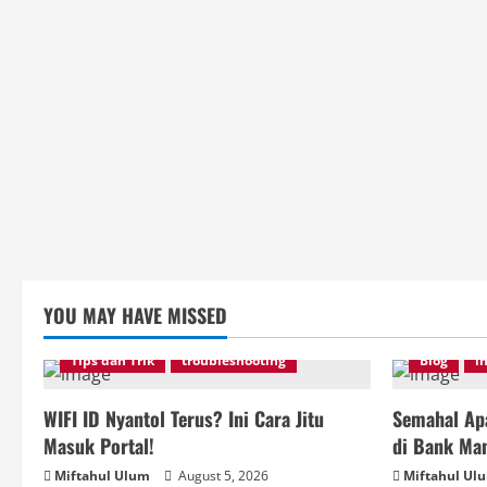
YOU MAY HAVE MISSED
Tips dan Trik
troubleshooting
Blog
i
WIFI ID Nyantol Terus? Ini Cara Jitu
Semahal Apa
Masuk Portal!
di Bank Man
Miftahul Ulum
August 5, 2026
Miftahul Ul