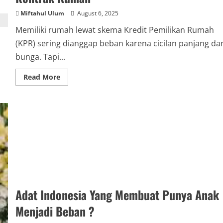
Miftahul Ulum
August 6, 2025
Memiliki rumah lewat skema Kredit Pemilikan Rumah
(KPR) sering dianggap beban karena cicilan panjang da
bunga. Tapi...
Read
Read More
more
about
Untung
Ratusan
Juta
dari
KPR!
Ini
Kisah
Nyata
yang
Bikin
Kamu
Pikir
Ulang
Buat
Adat Indonesia Yang Membuat Punya Anak
Kontrak
Rumah
Menjadi Beban ?