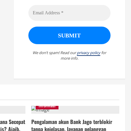
We don’t spam! Read our
privacy policy
for
more info.
informasi
ana Secepat
Pengalaman akun Bank Jago terblokir
is? Ajaib,
tanpa kejelasan, layanan pelanggan