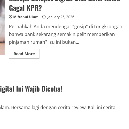
Gagal KPR?
Miftahul Ulum
January 26, 2026
Pernahkah Anda mendengar “gosip” di tongkrongan
bahwa bank sekarang semakin pelit memberikan
pinjaman rumah? Isu ini bukan...
Read
Read More
more
about
Jebakan
“Beli
Sekarang
Bayar
Nanti”:
Kenapa
ital Ini Wajib Dicoba!
Dompet
Digital
Bisa
Bikin
Kamu
am. Bersama lagi dengan cerita review. Kali ini cerita
Gagal
KPR?