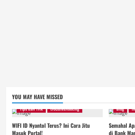
YOU MAY HAVE MISSED
Tips dan Trik
troubleshooting
Blog
i
WIFI ID Nyantol Terus? Ini Cara Jitu
Semahal Apa
Masuk Portal!
di Bank Man