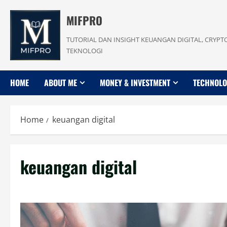
Skip
MIFPRO
to
content
TUTORIAL DAN INSIGHT KEUANGAN DIGITAL, CRYPT
TEKNOLOGI
HOME
ABOUT ME
MONEY & INVESTMENT
TECHNOL
Home
keuangan digital
keuangan digital