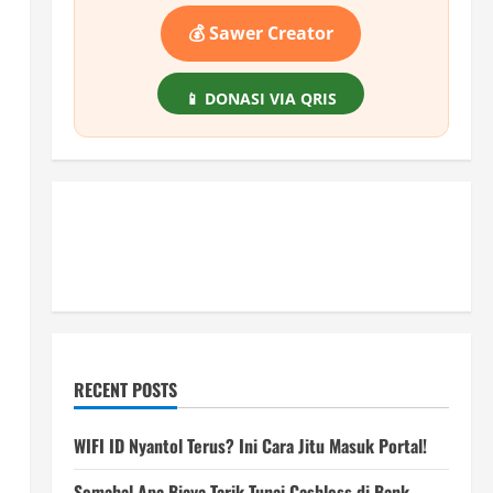
💰 Sawer Creator
📱 DONASI VIA QRIS
RECENT POSTS
WIFI ID Nyantol Terus? Ini Cara Jitu Masuk Portal!
Semahal Apa Biaya Tarik Tunai Cashless di Bank