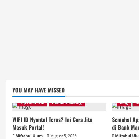
YOU MAY HAVE MISSED
Tips dan Trik
troubleshooting
Blog
i
WIFI ID Nyantol Terus? Ini Cara Jitu
Semahal Apa
Masuk Portal!
di Bank Man
Miftahul Ulum
August 5, 2026
Miftahul Ul