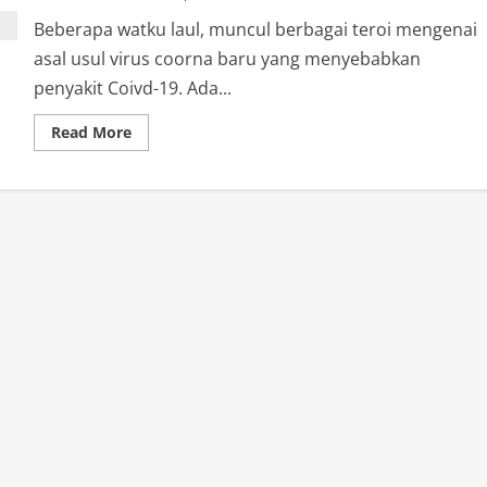
Beberapa watku laul, muncul berbagai teroi mengenai
asal usul virus coorna baru yang menyebabkan
penyakit Coivd-19. Ada...
Read
Read More
more
about
Coba
Malam
Ini:
Trik
Ajaib
yang
Bikin
Kamu
Tidur
dalam
10
Menit!