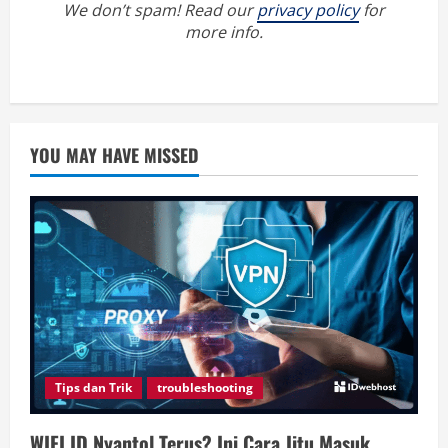
We don’t spam! Read our
privacy policy
for
more info.
YOU MAY HAVE MISSED
Tips dan Trik
troubleshooting
WIFI ID Nyantol Terus? Ini Cara Jitu Masuk