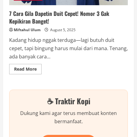
7 Cara Gila Dapetin Duit Cepet! Nomor 3 Gak
Kepikiran Banget!
Miftahul Ulum
August 5, 2025
Kadang hidup nggak terduga—lagi butuh duit
cepet, tapi bingung harus mulai dari mana. Tenang,
ada banyak cara...
Read
Read More
more
about
7
Cara
Gila
Dapetin
☕ Traktir Kopi
Duit
Cepet!
Nomor
3
Dukung kami agar terus membuat konten
Gak
Kepikiran
bermanfaat.
Banget!