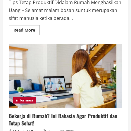
Tips Tetap Produktif Didalam Rumah Menghasilkan
Uang – Selamat malam bosan suntuk merupakan
sifat manusia ketika berada...
Read
Read More
more
about
Kenapa
Produktivitas
Turun
Saat
di
Rumah?
9
Cara
Bangkit
informasi
Bekerja di Rumah? Ini Rahasia Agar Produktif dan
Tetap Sehat!