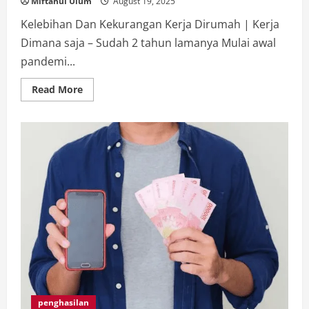
Miftahul Ulum
August 19, 2025
Kelebihan Dan Kekurangan Kerja Dirumah | Kerja
Dimana saja – Sudah 2 tahun lamanya Mulai awal
pandemi...
Read
Read More
more
about
Bekerja
di
Rumah?
Ini
Rahasia
Agar
Produktif
dan
Tetap
Sehat!
penghasilan