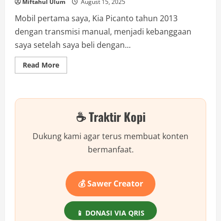
Miftahul Ulum
August 15, 2025
Mobil pertama saya, Kia Picanto tahun 2013
dengan transmisi manual, menjadi kebanggaan
saya setelah saya beli dengan...
Read
Read More
more
about
Pengalaman
Seru
Membeli
Mobil
☕ Traktir Kopi
Bekas:
Jangan
Sampai
Ketipu!
Dukung kami agar terus membuat konten
bermanfaat.
💰 Sawer Creator
📱 DONASI VIA QRIS