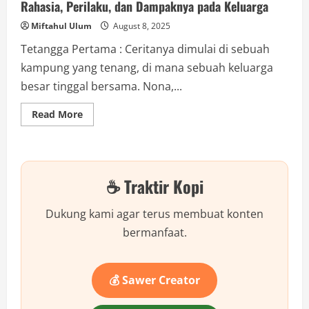
Rahasia, Perilaku, dan Dampaknya pada Keluarga
Miftahul Ulum
August 8, 2025
Tetangga Pertama : Ceritanya dimulai di sebuah
kampung yang tenang, di mana sebuah keluarga
besar tinggal bersama. Nona,...
Read
Read More
more
about
Kisah
Tragis
dan
Pelajaran
☕ Traktir Kopi
Berharga
dari
Kampung:
Rahasia,
Dukung kami agar terus membuat konten
Perilaku,
dan
bermanfaat.
Dampaknya
pada
Keluarga
💰 Sawer Creator