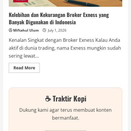
Kelebihan dan Kekurangan Broker Exness yang
Banyak Digunakan di Indonesia
Miftahul Ulum
July 1, 2026
Kenalan Singkat dengan Broker Exness Kalau Anda
aktif di dunia trading, nama Exness mungkin sudah
sering lewat...
Read
Read More
more
about
Kelebihan
dan
Kekurangan
Broker
☕ Traktir Kopi
Exness
yang
Banyak
Digunakan
Dukung kami agar terus membuat konten
di
Indonesia
bermanfaat.