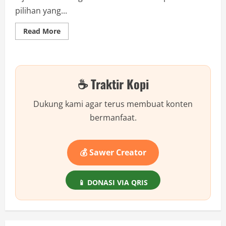
pilihan yang...
Read
Read More
more
about
Pilih
Mana?
Budaya
Tradisional
☕ Traktir Kopi
vs
Ajaran
Islam,
Mana
Dukung kami agar terus membuat konten
yang
Lebih
bermanfaat.
Utama?
💰 Sawer Creator
📱 DONASI VIA QRIS