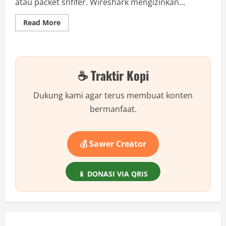
atau packet snfifer. Wireshark mengizinkan...
Read
Read More
more
about
Cara
Mengamankan
WiFi
Rumah
☕ Traktir Kopi
Agar
Tidak
Dibobol
Dukung kami agar terus membuat konten
bermanfaat.
💰 Sawer Creator
📱 DONASI VIA QRIS