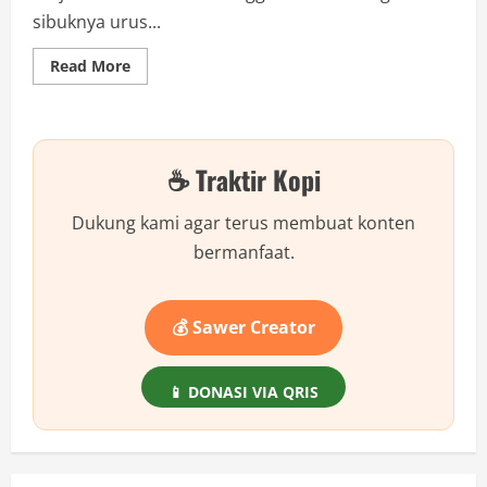
sibuknya urus...
Read
Read More
more
about
Awas
Saldo
Ludes!
Cara
☕ Traktir Kopi
Mudah
Hindari
Link
Phising
Dukung kami agar terus membuat konten
BCA
Bisnis
bermanfaat.
💰 Sawer Creator
📱 DONASI VIA QRIS