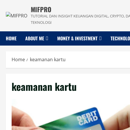
Skip
MIFPRO
to
TUTORIAL DAN INSIGHT KEUANGAN DIGITAL, CRYPTO, D
content
TEKNOLOGI
HOME
ABOUT ME
MONEY & INVESTMENT
TECHNOL
Home
keamanan kartu
keamanan kartu