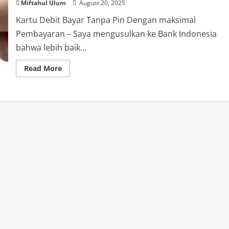
Miftahul Ulum
August 20, 2025
Kartu Debit Bayar Tanpa Pin Dengan maksimal
Pembayaran – Saya mengusulkan ke Bank Indonesia
bahwa lebih baik...
Read
Read More
more
about
Terungkap:
Trik
Bayar
Tanpa
PIN
dengan
Kartu
Debit
—
Amankah
Transaksinya?