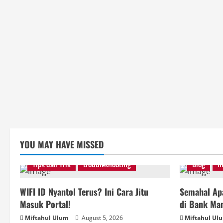
YOU MAY HAVE MISSED
Tips dan Trik
troubleshooting
Blog
i
WIFI ID Nyantol Terus? Ini Cara Jitu
Semahal Apa
Masuk Portal!
di Bank Man
Miftahul Ulum
August 5, 2026
Miftahul Ul