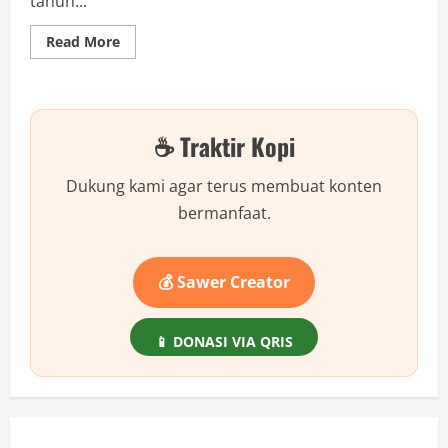
tahun...
Read
Read More
more
about
Inilah
Cara
Membantu
Saudara
☕ Traktir Kopi
Kita
di
Saat
Sulit
Dukung kami agar terus membuat konten
yang
Wajib
bermanfaat.
Anda
Ketahui!
💰 Sawer Creator
📱 DONASI VIA QRIS