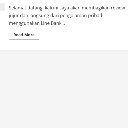
Selamat datang, kali ini saya akan membagikan review
jujur dan langsung dari pengalaman pribadi
menggunakan Line Bank...
Read
Read More
more
about
Review
Fitur
Line
Bank:
Kartu
Debit
Digital
Milik
Hana
Bank