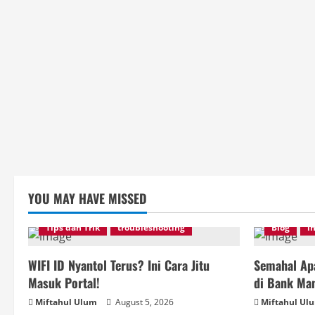
YOU MAY HAVE MISSED
Tips dan Trik
troubleshooting
Blog
i
WIFI ID Nyantol Terus? Ini Cara Jitu
Semahal Apa
Masuk Portal!
di Bank Man
Miftahul Ulum
August 5, 2026
Miftahul Ul