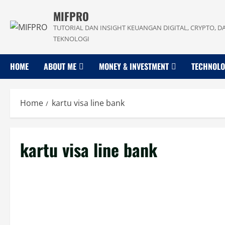
Skip
MIFPRO
to
TUTORIAL DAN INSIGHT KEUANGAN DIGITAL, CRYPTO, D
content
TEKNOLOGI
HOME
ABOUT ME
MONEY & INVESTMENT
TECHNOL
Home
kartu visa line bank
kartu visa line bank