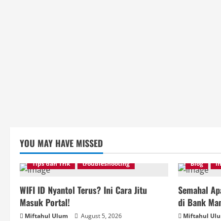
YOU MAY HAVE MISSED
Tips dan Trik
troubleshooting
Blog
i
WIFI ID Nyantol Terus? Ini Cara Jitu
Semahal Apa
Masuk Portal!
di Bank Man
Miftahul Ulum
August 5, 2026
Miftahul Ul