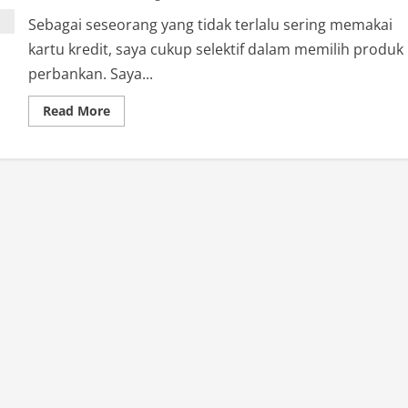
Sebagai seseorang yang tidak terlalu sering memakai
kartu kredit, saya cukup selektif dalam memilih produk
perbankan. Saya...
Read
Read More
more
about
Pengalaman
Mengajukan
Kartu
Kredit
CIMB
Niaga
Lewat
Sales