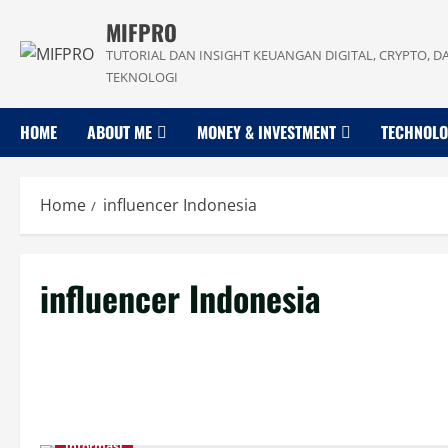
Skip
MIFPRO
to
TUTORIAL DAN INSIGHT KEUANGAN DIGITAL, CRYPTO, D
content
TEKNOLOGI
HOME
ABOUT ME
MONEY & INVESTMENT
TECHNOL
Home
influencer Indonesia
influencer Indonesia
informasi