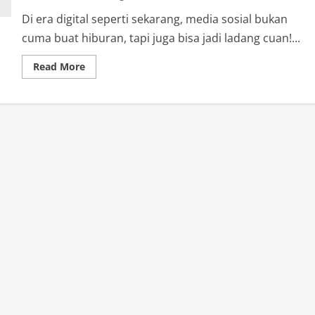
Di era digital seperti sekarang, media sosial bukan
cuma buat hiburan, tapi juga bisa jadi ladang cuan!...
Read
Read More
more
about
Gaji
Content
Creator
Bisa
Miliaran!
Yuk
Intip
Faktanya