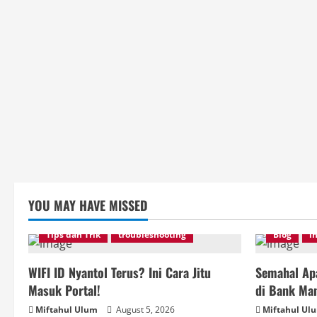
YOU MAY HAVE MISSED
Tips dan Trik
troubleshooting
Blog
i
WIFI ID Nyantol Terus? Ini Cara Jitu
Semahal Apa
Masuk Portal!
di Bank Man
Miftahul Ulum
August 5, 2026
Miftahul Ul