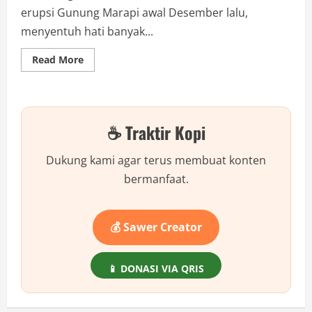
erupsi Gunung Marapi awal Desember lalu,
menyentuh hati banyak...
Read
Read More
more
about
Kisah
Haru
Ife
&
☕ Traktir Kopi
Adan:
Netizen
Salah
Sasaran,
Dukung kami agar terus membuat konten
Kok
Bisa?
bermanfaat.
💰 Sawer Creator
📱 DONASI VIA QRIS