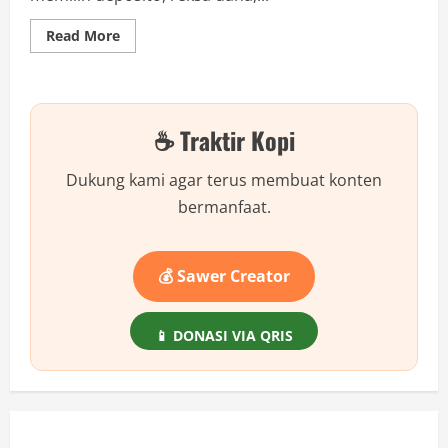
Read
Read More
more
about
Jangan
Investasi
Emas
Perhiasan,
☕ Traktir Kopi
Bikin
Buntung!
Dukung kami agar terus membuat konten
bermanfaat.
💰 Sawer Creator
📱 DONASI VIA QRIS