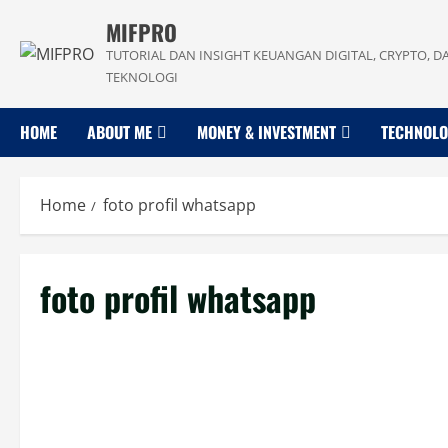
Skip
MIFPRO
to
TUTORIAL DAN INSIGHT KEUANGAN DIGITAL, CRYPTO, D
content
TEKNOLOGI
HOME
ABOUT ME
MONEY & INVESTMENT
TECHNOL
Home
foto profil whatsapp
foto profil whatsapp