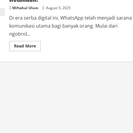
Miftahul Ulum
August 5, 2025
Di era serba digital ini, WhatsApp telah menjadi sarana
komunikasi utama bagi banyak orang. Mulai dari
ngobrol...
Read
Read More
more
about
Penasaran
Siapa
yang
Simpan
Nomor
WhatsApp
Kamu?
Ini
3
Cara
Cek
Tanpa
Ketahuan!