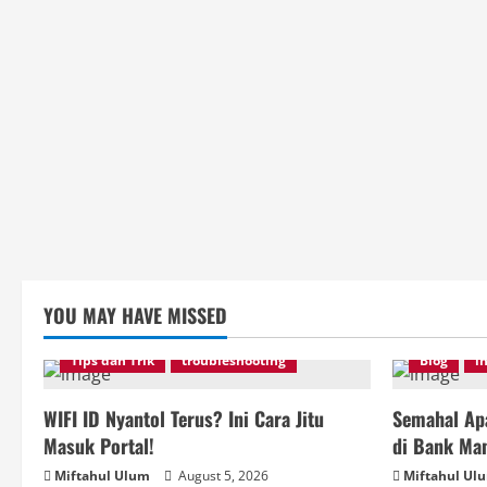
YOU MAY HAVE MISSED
Tips dan Trik
troubleshooting
Blog
i
WIFI ID Nyantol Terus? Ini Cara Jitu
Semahal Apa
Masuk Portal!
di Bank Man
Miftahul Ulum
August 5, 2026
Miftahul Ul