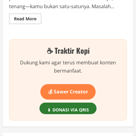
tenang—kamu bukan satu-satunya. Masalah...
Read
Read More
more
about
Cara
Mengatasi
Facebook
Tidak
☕ Traktir Kopi
Bisa
Dibuka
di
Jaringan
Dukung kami agar terus membuat konten
Tertentu
bermanfaat.
💰 Sawer Creator
📱 DONASI VIA QRIS