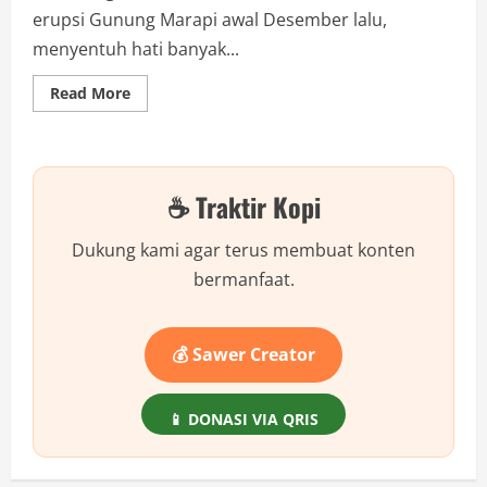
erupsi Gunung Marapi awal Desember lalu,
menyentuh hati banyak...
Read
Read More
more
about
Kisah
Haru
Ife
&
☕ Traktir Kopi
Adan:
Netizen
Salah
Sasaran,
Dukung kami agar terus membuat konten
Kok
Bisa?
bermanfaat.
💰 Sawer Creator
📱 DONASI VIA QRIS