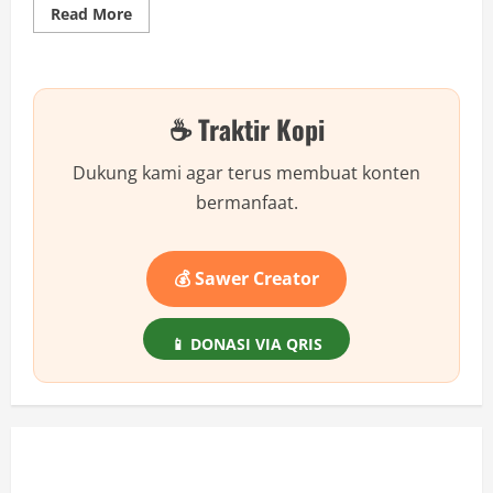
Read
Read More
more
about
Pentingnya
Database
Transaksi
di
☕ Traktir Kopi
CodeIgniter
Dukung kami agar terus membuat konten
bermanfaat.
💰 Sawer Creator
📱 DONASI VIA QRIS