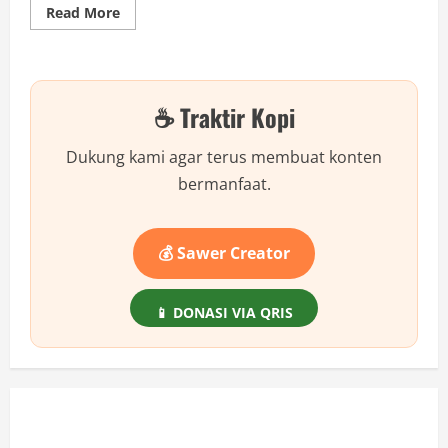
Read
Read More
more
about
Pentingnya
Database
Transaksi
di
☕ Traktir Kopi
CodeIgniter
Dukung kami agar terus membuat konten
bermanfaat.
💰 Sawer Creator
📱 DONASI VIA QRIS