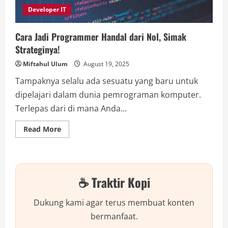
Developer IT
Cara Jadi Programmer Handal dari Nol, Simak
Strateginya!
Miftahul Ulum
August 19, 2025
Tampaknya selalu ada sesuatu yang baru untuk
dipelajari dalam dunia pemrograman komputer.
Terlepas dari di mana Anda...
Read
Read More
more
about
Cara
Jadi
Programmer
Handal
☕ Traktir Kopi
dari
Nol,
Simak
Strateginya!
Dukung kami agar terus membuat konten
bermanfaat.