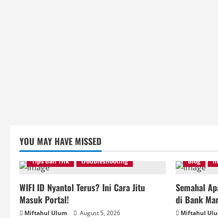
YOU MAY HAVE MISSED
Tips dan Trik
troubleshooting
Blog
i
WIFI ID Nyantol Terus? Ini Cara Jitu
Semahal Apa
Masuk Portal!
di Bank Man
Miftahul Ulum
August 5, 2026
Miftahul Ul