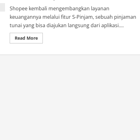
Shopee kembali mengembangkan layanan
keuangannya melalui fitur S-Pinjam, sebuah pinjaman
tunai yang bisa diajukan langsung dari aplikasi....
Read
Read More
more
about
Jangan
Tergiur
S-
Pinjam
Shopee
Sebelum
Baca
Ini!