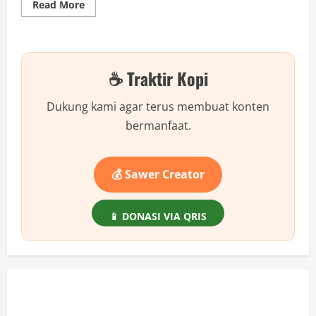
Read
Read More
more
about
Perbedaan
Bluetooth
Dongle
Harga
☕ Traktir Kopi
30
Ribu
Dengan
80
Dukung kami agar terus membuat konten
Ribu
bermanfaat.
💰 Sawer Creator
📱 DONASI VIA QRIS