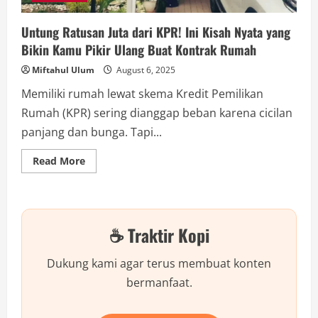
Untung Ratusan Juta dari KPR! Ini Kisah Nyata yang
Bikin Kamu Pikir Ulang Buat Kontrak Rumah
Miftahul Ulum
August 6, 2025
Memiliki rumah lewat skema Kredit Pemilikan
Rumah (KPR) sering dianggap beban karena cicilan
panjang dan bunga. Tapi...
Read
Read More
more
about
Untung
Ratusan
Juta
dari
☕ Traktir Kopi
KPR!
Ini
Kisah
Nyata
Dukung kami agar terus membuat konten
yang
Bikin
bermanfaat.
Kamu
Pikir
Ulang