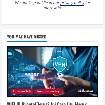
We don’t spam! Read our
privacy policy
for
more info.
YOU MAY HAVE MISSED
Tips dan Trik
troubleshooting
WIFI ID Nyantol Terus? Ini Cara Jitu Masuk