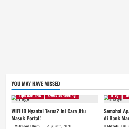
YOU MAY HAVE MISSED
Tips dan Trik
troubleshooting
Blog
i
WIFI ID Nyantol Terus? Ini Cara Jitu
Semahal Apa
Masuk Portal!
di Bank Man
Miftahul Ulum
August 5, 2026
Miftahul Ul