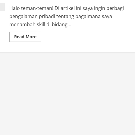
Halo teman-teman! Di artikel ini saya ingin berbagi
pengalaman pribadi tentang bagaimana saya
menambah skill di bidang...
Read
Read More
more
about
Tambah
Skill
Programmer
&
Ilmu
Komputer