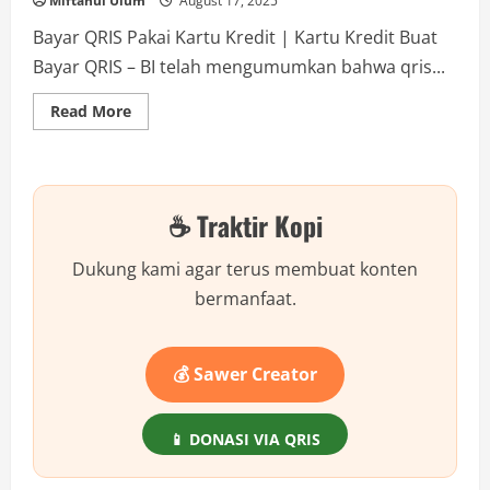
Miftahul Ulum
August 17, 2025
Bayar QRIS Pakai Kartu Kredit | Kartu Kredit Buat
Bayar QRIS – BI telah mengumumkan bahwa qris...
Read
Read More
more
about
Rahasia
Bayar
QRIS
Pakai
☕ Traktir Kopi
Kartu
Kredit,
Debit,
dan
Dukung kami agar terus membuat konten
Cara
Praktis
bermanfaat.
Lainnya!
💰 Sawer Creator
📱 DONASI VIA QRIS