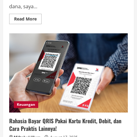
dana, saya...
Read
Read More
more
about
Cara
Praktis
Bayar
Pakai
Aplikasi
DANA
QRIS
di
Indomaret,
Anti
Ditolak!
Keuangan
Rahasia Bayar QRIS Pakai Kartu Kredit, Debit, dan
Cara Praktis Lainnya!