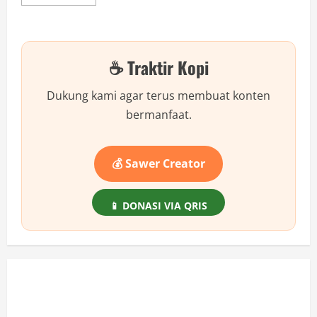
more
about
Bahaya
Tersembunyi
Instagram
yang
☕ Traktir Kopi
Harus
Kamu
Tahu
Sekarang!
Dukung kami agar terus membuat konten
bermanfaat.
💰 Sawer Creator
📱 DONASI VIA QRIS