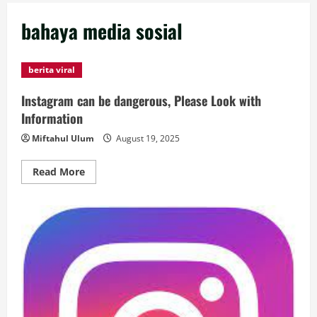
bahaya media sosial
berita viral
Instagram can be dangerous, Please Look with
Information
Miftahul Ulum
August 19, 2025
Read
Read More
more
about
Instagram
can
be
dangerous,
Please
Look
with
Information