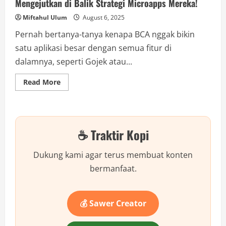
Mengejutkan di Balik Strategi Microapps Mereka!
Miftahul Ulum
August 6, 2025
Pernah bertanya-tanya kenapa BCA nggak bikin
satu aplikasi besar dengan semua fitur di
dalamnya, seperti Gojek atau...
Read
Read More
more
about
BCA
Gak
Mau
Bikin
☕ Traktir Kopi
Superapps?
Ini
Alasan
Mengejutkan
Dukung kami agar terus membuat konten
di
Balik
bermanfaat.
Strategi
Microapps
Mereka!
💰 Sawer Creator