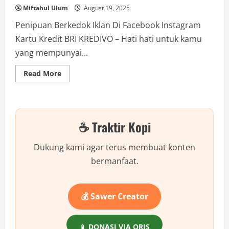
Miftahul Ulum
August 19, 2025
Penipuan Berkedok Iklan Di Facebook Instagram
Kartu Kredit BRI KREDIVO – Hati hati untuk kamu
yang mempunyai...
Read
Read More
more
about
Jangan
Terkecoh!
Begini
Modus
☕ Traktir Kopi
Penipuan
Iklan
Kartu
Kredit
Dukung kami agar terus membuat konten
BRI
KREDIVO
bermanfaat.
di
Media
Sosial!
💰 Sawer Creator
📱 DONASI VIA QRIS