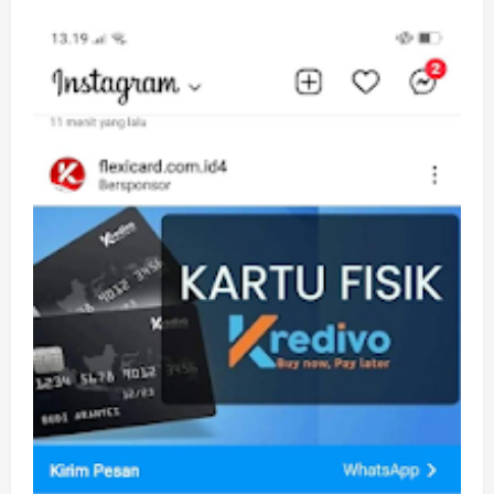
Jangan
Asal
Pinjam!
Review
Jujur
Pengalaman
Pakai
Kredivo
yang
Bikin
Penasaran!