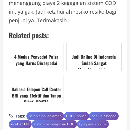
menanggung biaya 2 kegagalan sistem COD
ini. ya gak. Jadi ketahuilah resiko resiko bagi
penjual ya. Terimakasih..
Related posts:
4 Modus Penyedot Pulsa
Judi Online Di Indonesia
yang Harus Diwaspadai
Sudah Sangat
Mengkhawatirkan
Rahasia Telepon Call Center
BRI yang Efektif dan Tanpa
Ribet! GRATIS
Tags:
belanja online aman
COD Shopee
penjual Shopee
resiko COD
sistem pembayaran COD
tips jualan online