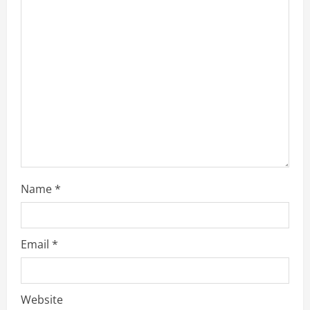
a
d
i
n
g
Name
*
Email
*
Website