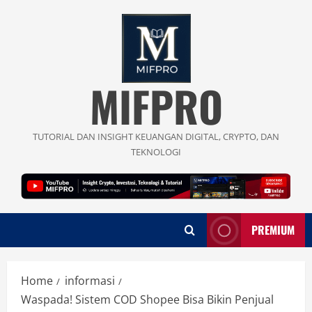
Skip
to
content
MIFPRO
TUTORIAL DAN INSIGHT KEUANGAN DIGITAL, CRYPTO, DAN
TEKNOLOGI
PREMIUM
Home
informasi
Waspada! Sistem COD Shopee Bisa Bikin Penjual