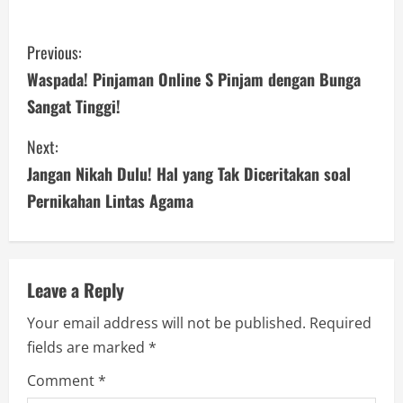
C
Previous:
o
Waspada! Pinjaman Online S Pinjam dengan Bunga
Sangat Tinggi!
n
Next:
t
Jangan Nikah Dulu! Hal yang Tak Diceritakan soal
i
Pernikahan Lintas Agama
n
u
Leave a Reply
e
Your email address will not be published.
Required
R
fields are marked
*
e
Comment
*