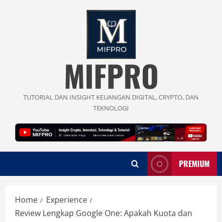
Skip
to
content
MIFPRO
TUTORIAL DAN INSIGHT KEUANGAN DIGITAL, CRYPTO, DAN
TEKNOLOGI
PREMIUM
Home
Experience
Review Lengkap Google One: Apakah Kuota dan