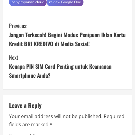
penyimpanan cloud
review Google One
C
Previous:
o
Jangan Terkecoh! Begini Modus Penipuan Iklan Kartu
Kredit BRI KREDIVO di Media Sosial!
n
Next:
t
Kenapa PIN SIM Card Penting untuk Keamanan
i
Smartphone Anda?
n
u
Leave a Reply
e
Your email address will not be published.
Required
R
fields are marked
*