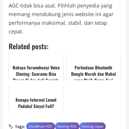
AGC tidak bisa asal. Pilihlah penyedia yang
memang mendukung jenis website ini agar
performanya maksimal, stabil, dan tetap
cepat.
Related posts:
Bahaya Tersembunyi Voice
Perbedaan Bluetooth
Cloning: Suaramu Bisa
Dongle Murah dan Mahal
Dicuri AI dan Jadi Senjata
yang Wajib Kamu Tau!
Penipuan!
Kenapa Internet Lemot
Padahal Sinyal Full?
Tags:
cloudlinux AGC
hosting AGC
hosting cepat