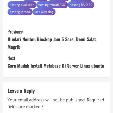
hosting dual xeon
hosting murah AGC
hosting RAID-10
hosting terbaik
web autoblog
C
Previous:
o
Hindari Nonton Bioskop Jam 5 Sore: Demi Salat
Magrib
n
Next:
t
Cara Mudah Install Metabase Di Server Linux ubuntu
i
n
u
Leave a Reply
Your email address will not be published.
Required
e
fields are marked
*