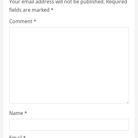
Your email address will not be published.
Required
R
fields are marked
*
e
Comment
*
a
d
i
n
g
Name
*
Email
*