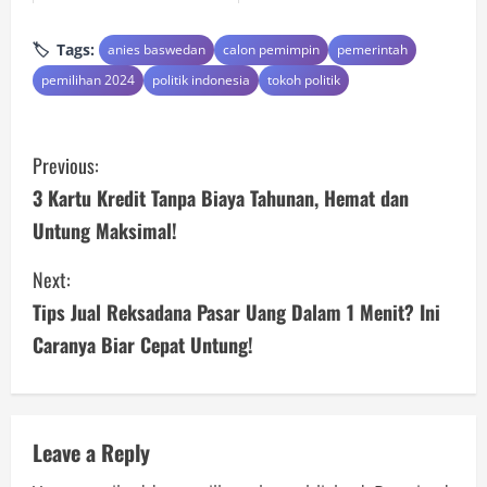
Tags:
anies baswedan
calon pemimpin
pemerintah
pemilihan 2024
politik indonesia
tokoh politik
C
Previous:
o
3 Kartu Kredit Tanpa Biaya Tahunan, Hemat dan
Untung Maksimal!
n
Next:
t
Tips Jual Reksadana Pasar Uang Dalam 1 Menit? Ini
i
Caranya Biar Cepat Untung!
n
u
Leave a Reply
e