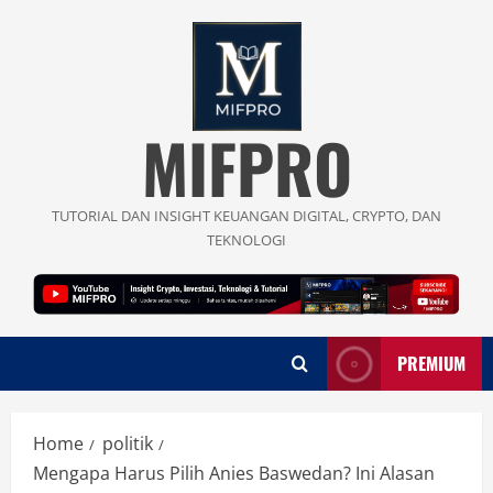
Skip
to
content
MIFPRO
TUTORIAL DAN INSIGHT KEUANGAN DIGITAL, CRYPTO, DAN
TEKNOLOGI
PREMIUM
Home
politik
Mengapa Harus Pilih Anies Baswedan? Ini Alasan