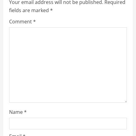
Your email address will not be published.
Required
R
fields are marked
*
e
Comment
*
a
d
i
n
g
Name
*