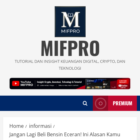
Skip
to
content
MIFPRO
TUTORIAL DAN INSIGHT KEUANGAN DIGITAL, CRYPTO, DAN
TEKNOLOGI
PREMIUM
Home
informasi
Jangan Lagi Beli Bensin Eceran! Ini Alasan Kamu