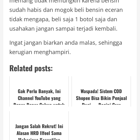
memang tidak memungkin karena bensin
sudah habis dan mogok beli bensin eceran
tidak mengapa, beli saja 1 botol saja dan
usahakan jangan sampai terjadi kembali.
Ingat jangan biarkan anda malas, sehingga
kerugian menghampiri.
Related posts:
Gak Perlu Banyak, Ini
Waspada! Sistem COD
Channel YouTube yang
Shopee Bisa Bikin Penjual
Benar-Benar Cukup untuk
Rugi — Begini Cara
Kamu Mulai
Menghindarinya
Jangan Salah Rekrut! Ini
Alasan HRD Ilfeel Sama
Mahasiswa Kecentilan