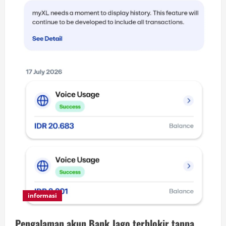
informasi
Pengalaman akun Bank Jago terblokir tanpa