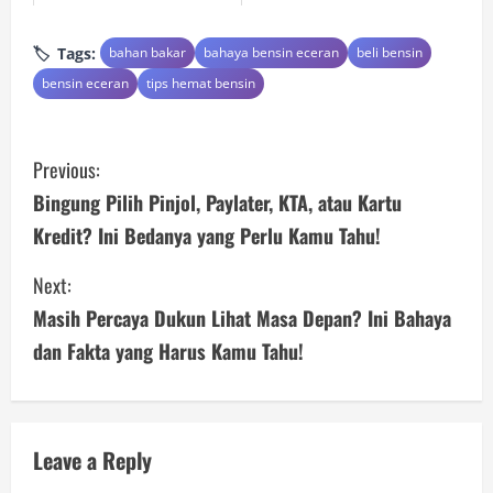
Tags:
bahan bakar
bahaya bensin eceran
beli bensin
bensin eceran
tips hemat bensin
C
Previous:
o
Bingung Pilih Pinjol, Paylater, KTA, atau Kartu
Kredit? Ini Bedanya yang Perlu Kamu Tahu!
n
Next:
t
Masih Percaya Dukun Lihat Masa Depan? Ini Bahaya
i
dan Fakta yang Harus Kamu Tahu!
n
u
Leave a Reply
e