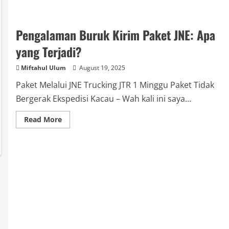
Pengalaman Buruk Kirim Paket JNE: Apa
yang Terjadi?
Miftahul Ulum
August 19, 2025
Paket Melalui JNE Trucking JTR 1 Minggu Paket Tidak
Bergerak Ekspedisi Kacau – Wah kali ini saya...
Read
Read More
more
about
Pengalaman
Buruk
Kirim
Paket
JNE:
Apa
yang
Terjadi?