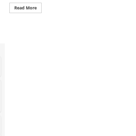
Read
Read More
more
about
Kaget!
Paket
Pecah
Saat
Sampai
—
Pengalaman
Kirim
Barang
Fragile
yang
Bikin
Geram