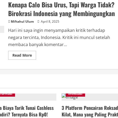
Kenapa Calo Bisa Urus, Tapi Warga Tidak?
Broker?
No
Problem.
Birokrasi Indonesia yang Membingungkan
Do
It
Yourself?
Miftahul Ulum
April 8, 2025
Not
Possible.
Hari ini saya ingin menyampaikan kritik terhadap
negara tercinta, Indonesia. Kritik ini muncul setelah
membaca banyak komentar...
Read
Read More
more
about
Kenapa
Calo
Bisa
Urus,
Tapi
Warga
Tidak?
Birokrasi
nformasi
Investasi
Indonesia
yang
Membingungkan
 Biaya Tarik Tunai Cashless
3 Platform Pencairan Reksad
diri? Ternyata Bisa Rp0!
Kilat, Mana yang Paling Prakt