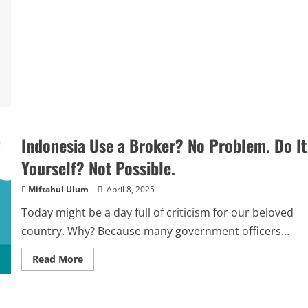
Indonesia Use a Broker? No Problem. Do It
Yourself? Not Possible.
Miftahul Ulum
April 8, 2025
Today might be a day full of criticism for our beloved
country. Why? Because many government officers...
Read
Read More
more
about
Indonesia
Use
a