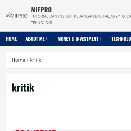
Skip
MIFPRO
to
TUTORIAL DAN INSIGHT KEUANGAN DIGITAL, CRYPTO, D
content
TEKNOLOGI
HOME
ABOUT ME
MONEY & INVESTMENT
TECHNOL
Home
kritik
kritik
informasi
kritik