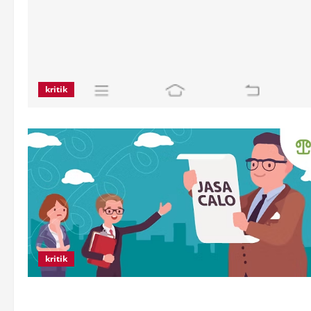
kritik
kritik