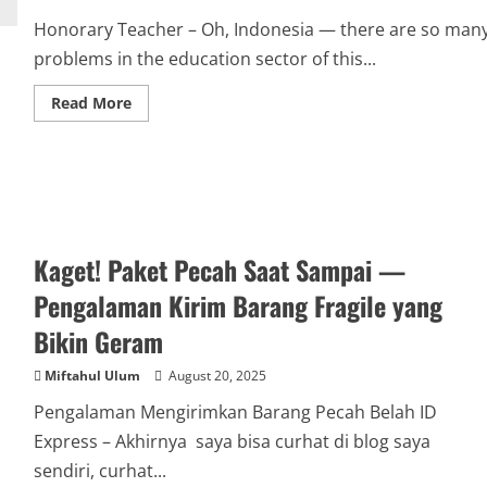
Honorary Teacher – Oh, Indonesia — there are so man
problems in the education sector of this...
Read
Read More
more
about
Unpaid
for
10
Months,
Honorary
Teacher
Jailed
for
Kaget! Paket Pecah Saat Sampai —
a
Year
Pengalaman Kirim Barang Fragile yang
Bikin Geram
Miftahul Ulum
August 20, 2025
Pengalaman Mengirimkan Barang Pecah Belah ID
Express – Akhirnya saya bisa curhat di blog saya
sendiri, curhat...