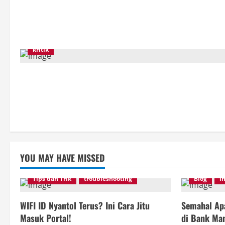
kritik
YOU MAY HAVE MISSED
Tips dan Trik
troubleshooting
Blog
i
WIFI ID Nyantol Terus? Ini Cara Jitu
Semahal Apa
Masuk Portal!
di Bank Man