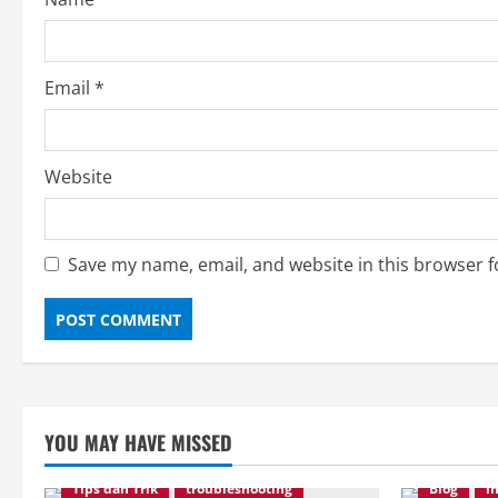
n
g
Email
*
Website
Save my name, email, and website in this browser f
YOU MAY HAVE MISSED
Tips dan Trik
troubleshooting
Blog
i