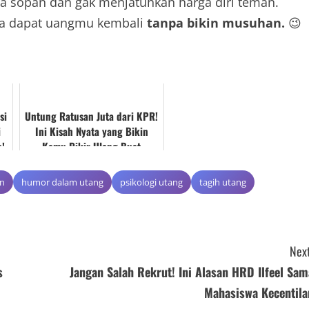
nya sopan dan gak menjatuhkan harga diri teman.
sa dapat uangmu kembali
tanpa bikin musuhan.
😉
si
Untung Ratusan Juta dari KPR!
i
Ini Kisah Nyata yang Bikin
a!
Kamu Pikir Ulang Buat
Kontrak Rumah
an
humor dalam utang
psikologi utang
tagih utang
Next
s
Jangan Salah Rekrut! Ini Alasan HRD Ilfeel Sam
Mahasiswa Kecentila