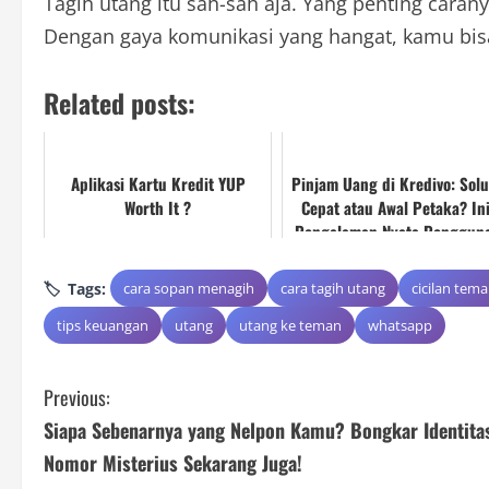
Tagih utang itu sah-sah aja. Yang penting cara
Dengan gaya komunikasi yang hangat, kamu bi
Related posts:
Aplikasi Kartu Kredit YUP
Pinjam Uang di Kredivo: Solu
Worth It ?
Cepat atau Awal Petaka? In
Pengalaman Nyata Penggun
Tags:
cara sopan menagih
cara tagih utang
cicilan tem
tips keuangan
utang
utang ke teman
whatsapp
C
Previous:
Siapa Sebenarnya yang Nelpon Kamu? Bongkar Identita
o
Nomor Misterius Sekarang Juga!