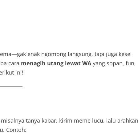
lema—gak enak ngomong langsung, tapi juga kesel
oba cara
menagih utang lewat WA
yang sopan, fun,
rikut ini!
, misalnya tanya kabar, kirim meme lucu, lalu arahka
ku. Contoh: