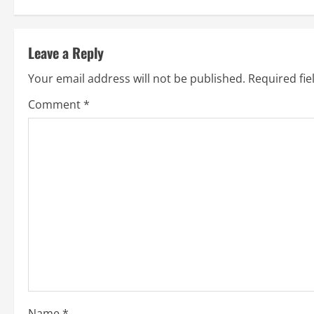
n
t
Leave a Reply
i
Your email address will not be published.
Required fi
n
Comment
*
u
e
R
e
a
d
i
Name
*