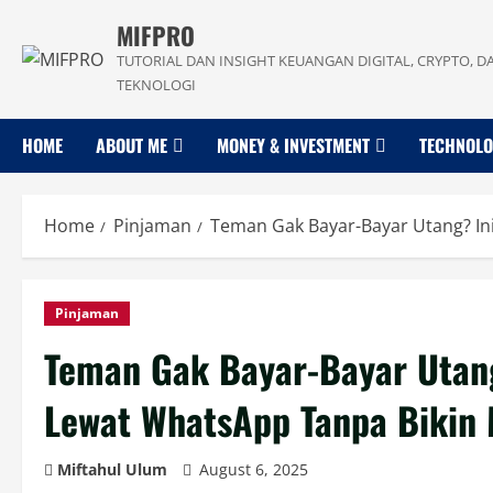
Skip
MIFPRO
to
TUTORIAL DAN INSIGHT KEUANGAN DIGITAL, CRYPTO, D
content
TEKNOLOGI
HOME
ABOUT ME
MONEY & INVESTMENT
TECHNOL
Home
Pinjaman
Teman Gak Bayar-Bayar Utang? In
Pinjaman
Teman Gak Bayar-Bayar Utang
Lewat WhatsApp Tanpa Bikin
Miftahul Ulum
August 6, 2025