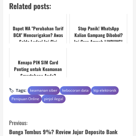
Related posts:
Dapet WA "Perubahan Tarif
Stop Panik! WhatsApp
BCA" Mencurigakan? Awas
Kalian Gampang Dibobol?
Saldo Ludes! Ini Ciri
Ini Cara Ampuh LINDUNGI
Phishing Terbaru.
AKUNMU!
Kenapa PIN SIM Card
Penting untuk Keamanan
Smartphone Anda?
Tags:
keamanan siber
kebocoran data
ktp elektronik
Penipuan Online
pinjol ilegal
C
Previous:
o
Bunga Tembus 9%? Review Jujur Deposito Bank