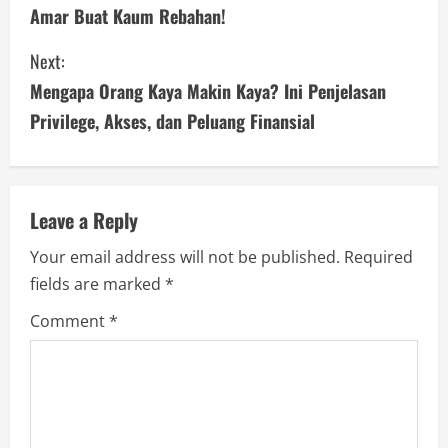
Amar Buat Kaum Rebahan!
n
Next:
t
Mengapa Orang Kaya Makin Kaya? Ini Penjelasan
i
Privilege, Akses, dan Peluang Finansial
n
u
Leave a Reply
e
Your email address will not be published.
Required
R
fields are marked
*
e
Comment
*
a
d