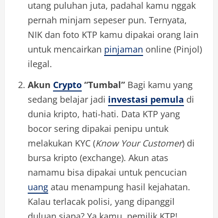
utang puluhan juta, padahal kamu nggak
pernah minjam sepeser pun. Ternyata,
NIK dan foto KTP kamu dipakai orang lain
untuk mencairkan
pinjaman
online (Pinjol)
ilegal.
Akun
Crypto
“Tumbal”
Bagi kamu yang
sedang belajar jadi
investasi pemula
di
dunia kripto, hati-hati. Data KTP yang
bocor sering dipakai penipu untuk
melakukan KYC (
Know Your Customer
) di
bursa kripto (exchange). Akun atas
namamu bisa dipakai untuk pencucian
uang
atau menampung hasil kejahatan.
Kalau terlacak polisi, yang dipanggil
duluan siapa? Ya kamu, pemilik KTP!