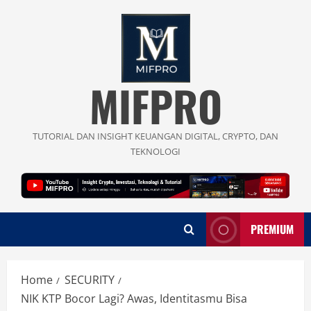
Skip
to
content
MIFPRO
TUTORIAL DAN INSIGHT KEUANGAN DIGITAL, CRYPTO, DAN
TEKNOLOGI
PREMIUM
Home
SECURITY
NIK KTP Bocor Lagi? Awas, Identitasmu Bisa