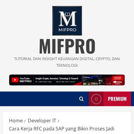
Skip
to
content
MIFPRO
TUTORIAL DAN INSIGHT KEUANGAN DIGITAL, CRYPTO, DAN
TEKNOLOGI
PREMIUM
Home
Developer IT
Cara Kerja RFC pada SAP yang Bikin Proses Jadi