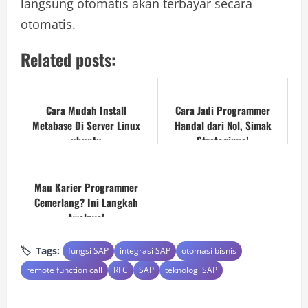
langsung otomatis akan terbayar secara
otomatis.
Related posts:
Cara Mudah Install
Cara Jadi Programmer
Metabase Di Server Linux
Handal dari Nol, Simak
ubuntu
Strateginya!
Mau Karier Programmer
Cemerlang? Ini Langkah
Awalnya!
Tags:
fungsi SAP
integrasi SAP
otomasi bisnis
remote function call
RFC
SAP
teknologi SAP