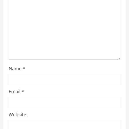
d
i
n
g
Name
*
Email
*
Website