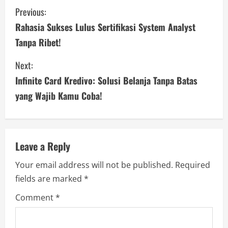
C
Previous:
o
Rahasia Sukses Lulus Sertifikasi System Analyst
Tanpa Ribet!
n
Next:
t
Infinite Card Kredivo: Solusi Belanja Tanpa Batas
i
yang Wajib Kamu Coba!
n
u
Leave a Reply
e
Your email address will not be published.
Required
R
fields are marked
*
e
Comment
*
a