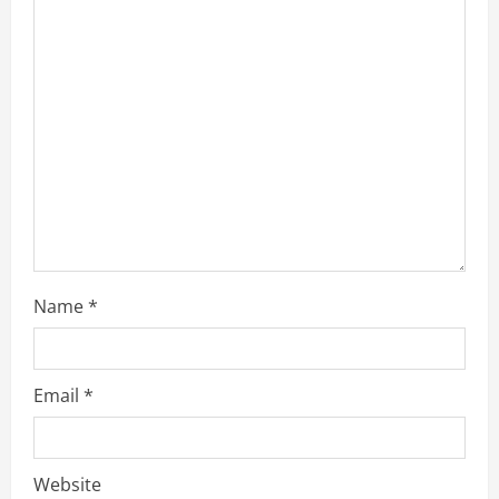
a
d
i
n
g
Name
*
Email
*
Website