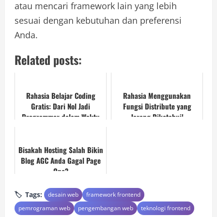
atau mencari framework lain yang lebih
sesuai dengan kebutuhan dan preferensi
Anda.
Related posts:
Rahasia Belajar Coding
Rahasia Menggunakan
Gratis: Dari Nol Jadi
Fungsi Distribute yang
Programmer dalam Waktu
Jarang Diketahui!
Singkat
Bisakah Hosting Salah Bikin
Blog AGC Anda Gagal Page
One?
Tags:
desain web
framework frontend
pemrograman web
pengembangan web
teknologi frontend