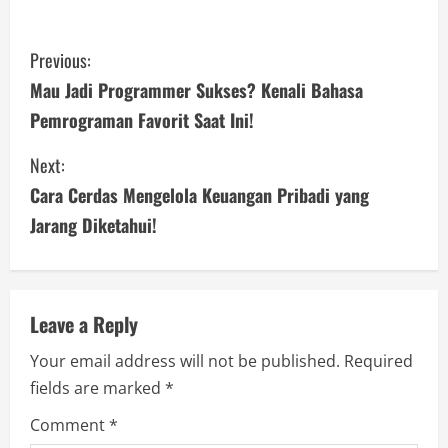
C
Previous:
o
Mau Jadi Programmer Sukses? Kenali Bahasa
Pemrograman Favorit Saat Ini!
n
Next:
t
Cara Cerdas Mengelola Keuangan Pribadi yang
i
Jarang Diketahui!
n
u
Leave a Reply
e
Your email address will not be published.
Required
R
fields are marked
*
e
Comment
*