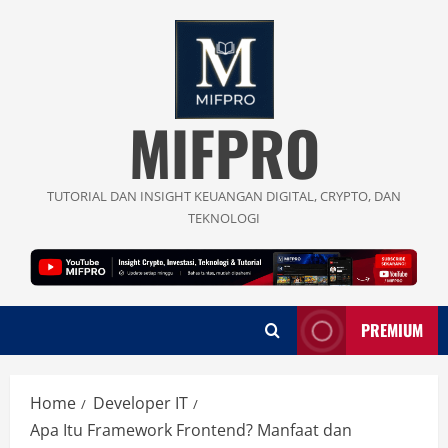
Skip
to
content
MIFPRO
TUTORIAL DAN INSIGHT KEUANGAN DIGITAL, CRYPTO, DAN
TEKNOLOGI
PREMIUM
Home
Developer IT
Apa Itu Framework Frontend? Manfaat dan