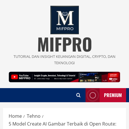
Skip
to
content
MIFPRO
TUTORIAL DAN INSIGHT KEUANGAN DIGITAL, CRYPTO, DAN
TEKNOLOGI
PREMIUM
Home
Tehno
5 Model Create AI Gambar Terbaik di Open Route: