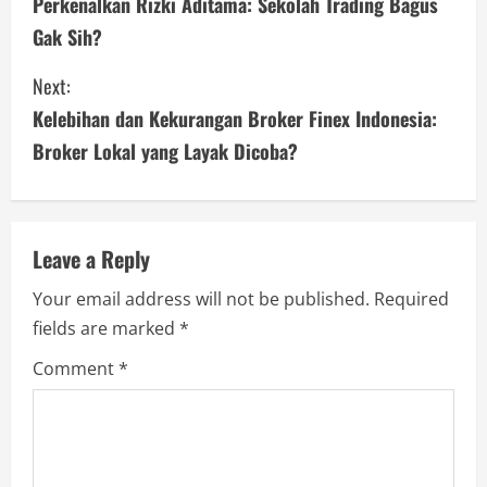
o
Perkenalkan Rizki Aditama: Sekolah Trading Bagus
Gak Sih?
n
Next:
t
Kelebihan dan Kekurangan Broker Finex Indonesia:
i
Broker Lokal yang Layak Dicoba?
n
u
Leave a Reply
e
Your email address will not be published.
Required
R
fields are marked
*
e
Comment
*
a
d