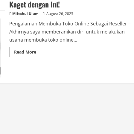
Kaget dengan Ini!
Miftahul Ulum
August 26, 2025
Pengalaman Membuka Toko Online Sebagai Reseller –
Akhirnya saya memberanikan diri untuk melakukan
usaha membuka toko online...
Read
Read More
more
about
Pengalaman
Buka
Toko
Online:
Reseller
Kaget
dengan
Ini!