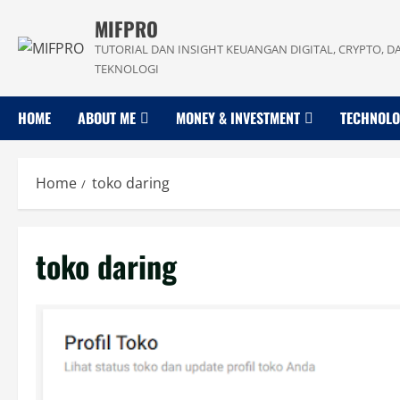
Skip
MIFPRO
to
TUTORIAL DAN INSIGHT KEUANGAN DIGITAL, CRYPTO, D
content
TEKNOLOGI
HOME
ABOUT ME
MONEY & INVESTMENT
TECHNOL
Home
toko daring
toko daring