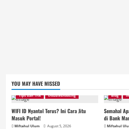
YOU MAY HAVE MISSED
Tips dan Trik
troubleshooting
Blog
i
WIFI ID Nyantol Terus? Ini Cara Jitu
Semahal Apa
Masuk Portal!
di Bank Man
Miftahul Ulum
August 5, 2026
Miftahul Ul