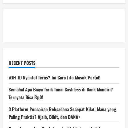
RECENT POSTS
WIFI ID Nyantol Terus? Ini Cara Jitu Masuk Portal!
Semahal Apa Biaya Tarik Tunai Cashless di Bank Mandiri?
Ternyata Bisa Rp0!
3 Platform Pencairan Reksadana Secepat Kilat, Mana yang
Paling Praktis? Ajaib, Bibit, dan DANA+