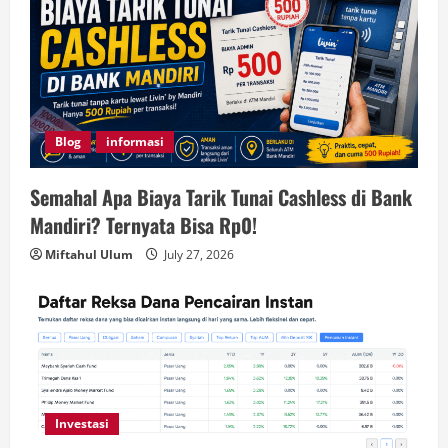
Blog
informasi
Semahal Apa Biaya Tarik Tunai Cashless di Bank
Mandiri? Ternyata Bisa Rp0!
Miftahul Ulum
July 27, 2026
Investasi